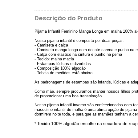
Descrição do Produto
Pijama Infantil Feminino Manga Longa em malha 100% al
Nosso pijama infantil é composto por duas peças:
- Camiseta e calça
- Camiseta manga longa com decote careca e punho na 
- Calça com elástico na cintura e punho na perna
- Tecido: malha macia
- Estampas lúdicas e divertidas
- Composição 100% algodão
- Tabela de medidas está abaixo
As padronagems de estampas são infantis, lúdicas e adap
Como mãe, sempre procuramos manter nossos filhos proteg
de proporcionar uma boa transpiração.
Nosso pijama infantil inverno são confeccionados com t
masculino infantil de malha é uma ótima opção de pijama 
dormirem noite toda, e para que as mamães tenham a cert
* Tecido 100% algodão encolhe na secadora de rou