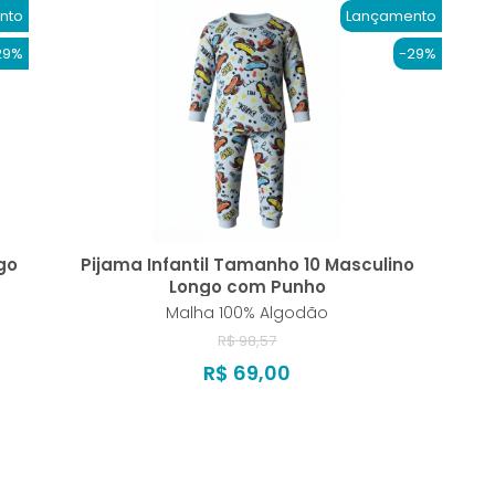
nto
Lançamento
29%
-29%
go
Pijama Infantil Tamanho 10 Masculino
Longo com Punho
Malha 100% Algodão
R$ 98,57
R$ 69,00