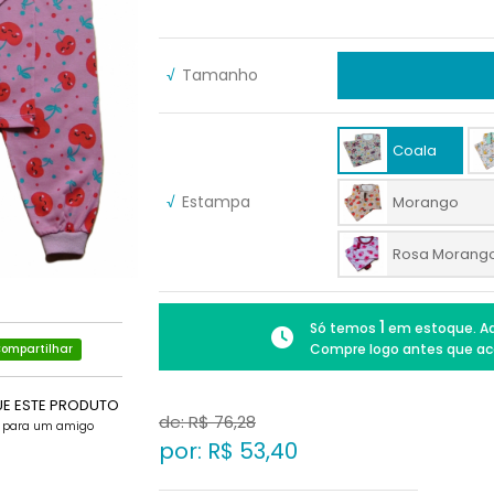
√
Tamanho
Coala
√
Estampa
Morango
Rosa Morang
1
Só temos
em estoque. Ad
Compre logo antes que ac
ompartilhar
UE ESTE PRODUTO
de: R$
76,28
e para um amigo
por: R$
53,40