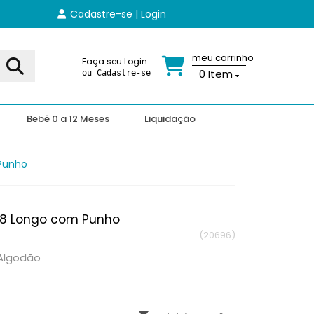
Cadastre-se | Login
meu carrinho
Faça seu Login
0
Item
ou Cadastre-se
Bebê 0 a 12 Meses
Liquidação
 Punho
 8 Longo com Punho
(20696)
 Algodão