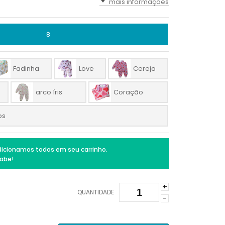
mais informações
8
Fadinha
Love
Cereja
arco íris
Coração
os
icionamos todos em seu carrinho.
abe!
+
QUANTIDADE
-