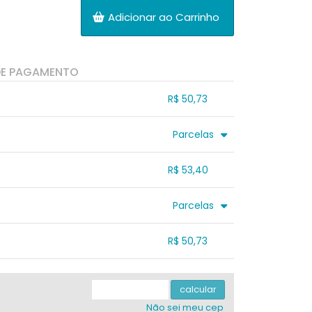
Adicionar ao Carrinho
DE PAGAMENTO
R$ 50,73
.
.
.
.
Parcelas
.
3x sem juros de R$ 17,80
.
.
.
.
R$ 53,40
.
.
.
.
.
.
.
.
Parcelas
.
3x sem juros de R$ 17,80
.
.
.
.
R$ 50,73
.
.
.
.
.
.
.
.
.
calcular
Não sei meu cep