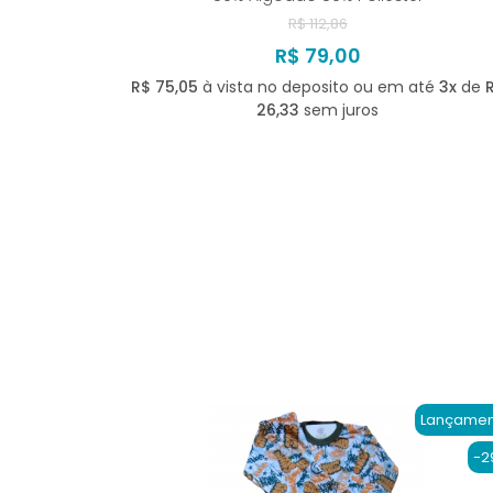
R$ 112,86
R$ 79,00
R$ 75,05
à vista no deposito ou em até
3x
de
26,33
sem juros
Lançamen
-2