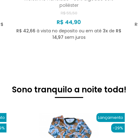
poliéster
R$ 55,50
R$ 44,90
R$
R
R$ 42,66
à vista no deposito ou em até
3x
de
R$
14,97
sem juros
Sono tranquilo a noite toda!
to
Lançamento
9%
-29%