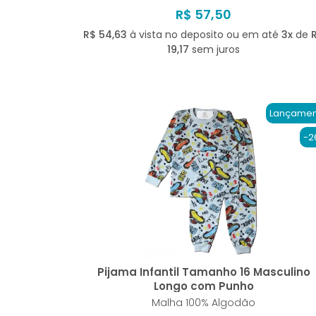
R$ 57,50
R$ 54,63
à vista no deposito ou em até
3x
de
19,17
sem juros
Lançamen
-2
Pijama Infantil Tamanho 16 Masculino
Longo com Punho
Malha 100% Algodão