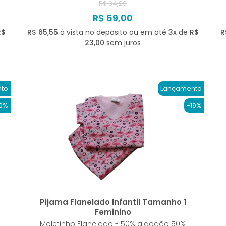
R$ 94,29
R$ 69,00
R$
R$ 65,55
à vista no deposito ou em até
3x
de
R$
R
23,00
sem juros
to
Lançamento
0%
-19%
Pijama Flanelado Infantil Tamanho 1
Feminino
Moletinho Flanelado - 50% algodão 50%