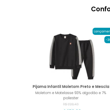
Confo
Lançamen
-3
Pijama Infantil Moletom Preto e Mescla
Moletom e Matelasse 93% algodão e 7%
poliester
R$ 228,43