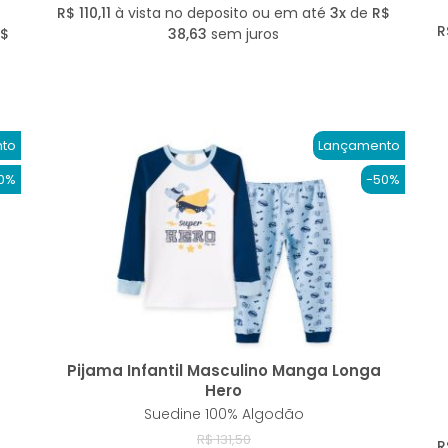
R$ 110,11
à vista no deposito ou em até
3x
de
R$
R
R$
38,63
sem juros
to
Lançamento
0%
-50%
Pijama Infantil Masculino Manga Longa
Hero
Suedine 100% Algodão
R$ 131,50
R