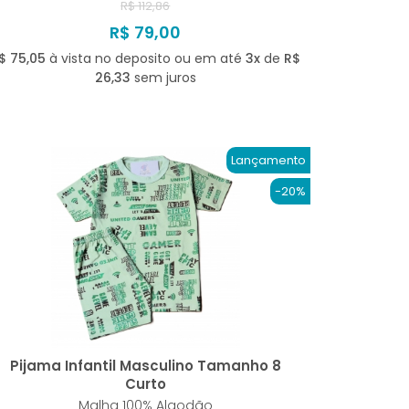
R$ 112,86
R$ 79,00
$ 75,05
à vista no deposito ou em até
3x
de
R$
26,33
sem juros
Lançamento
-20%
Pijama Infantil Masculino Tamanho 8
Curto
Malha 100% Algodão