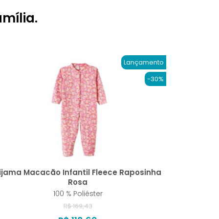
mília.
Lançamento
-30%
ijama Macacão Infantil Fleece Raposinha
Rosa
100 % Poliéster
R$ 169,43