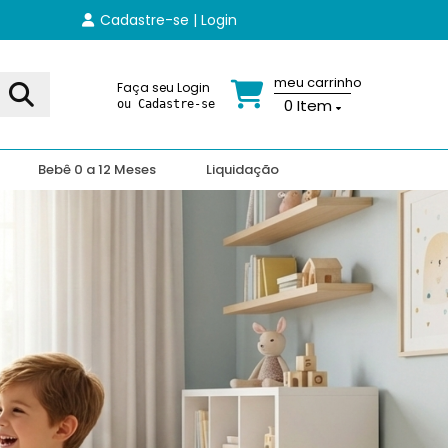
Cadastre-se | Login
meu carrinho
Faça seu Login
0
Item
ou Cadastre-se
Bebê 0 a 12 Meses
Liquidação