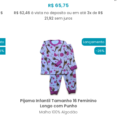
R$ 65,75
R$
R$ 62,46
à vista no deposito ou em até
3x
de
R$
21,92
sem juros
to
Lançamento
6%
-26%
Pijama Infantil Tamanho 16 Feminino
Longo com Punho
Malha 100% Algodão