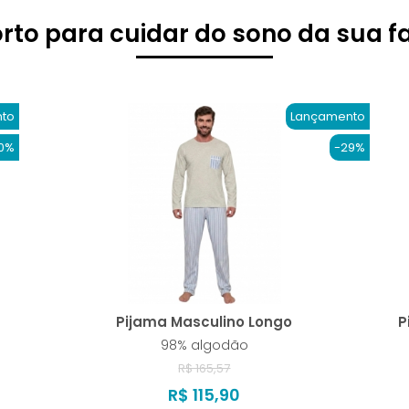
rto para cuidar do sono da sua fa
to
Lançamento
0%
-29%
Pijama Masculino Longo
P
98% algodão
R$ 165,57
R$ 115,90