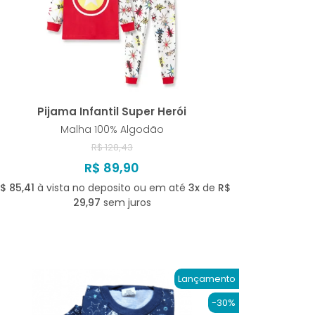
Pijama Infantil Super Herói
Malha 100% Algodão
R$ 128,43
R$ 89,90
$ 85,41
à vista no deposito ou em até
3x
de
R$
29,97
sem juros
Lançamento
-30%