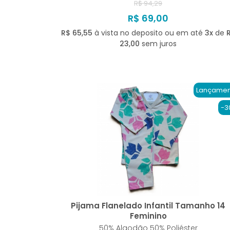
R$ 94,29
R$ 69,00
R$ 65,55
à vista no deposito ou em até
3x
de
23,00
sem juros
Lançamen
-3
Pijama Flanelado Infantil Tamanho 14
Feminino
50% Algodão 50% Poliéster