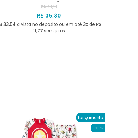
R$ 44,14
R$ 35,30
$ 33,54
à vista no deposito ou em até
3x
de
R$
11,77
sem juros
Lançamento
-30%