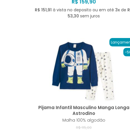
R$ 159,90
R$ 151,91
à vista no deposito ou em até
3x
de
53,30
sem juros
Lançamen
-5
Pijama Infantil Masculino Manga Longa
Astrodino
Malha 100% algodão
R$ 115,00