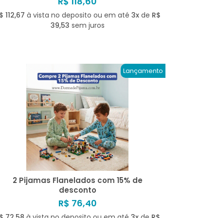
R$ 118,60
$ 112,67
à vista no deposito ou em até
3x
de
R$
39,53
sem juros
Lançamento
2 Pijamas Flanelados com 15% de
desconto
R$ 76,40
$ 72,58
à vista no deposito ou em até
3x
de
R$