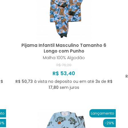
Pijama Infantil Masculino Tamanho 6
Longo com Punho
Malha 100% Algodão
R$ 76,28
R$ 53,40
R
R$
R$ 50,73
à vista no deposito ou em até
3x
de
R$
17,80
sem juros
to
Lançamento
9%
-29%