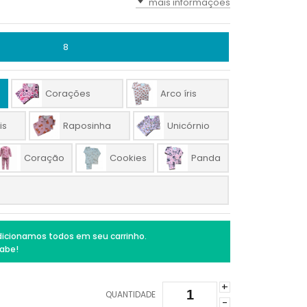
mais informações
8
Corações
Arco íris
is
Raposinha
Unicórnio
Coração
Cookies
Panda
icionamos todos em seu carrinho.
abe!
+
QUANTIDADE
-