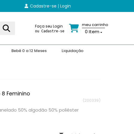
Cadastre-se | Login
meu carrinho
Faça seu Login
0
Item
ou Cadastre-se
Bebê 0 a 12 Meses
Liquidação
 8 Feminino
(200339)
lanelado 50% algodão 50% poliéster