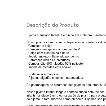
Descrição do Produto
Pijama Flanelado Infantil Feminino em moletom Flanelad
Nosso pijama infantil inverno felpado é composto por dua
- Camiseta e calça
- Camiseta manga longa com decote V
- Calça com elástico na cintura
- Tecido: moletom flanelado por dentro
- Estampas lúdicas e divertidas
- Composição 50% algodão 50% poliéster.
- Tabela de medidas está abaixo
- Pode lavar à máquina
- Pijamas algodão encolhem na secadora.
As padronagens de estampas dos pijamas são infantis, lú
Nosso pijama infantil longo é confeccionado com tecidos
infantil flanelado é uma ótima opção de pijama para o out
do pijama, e fará sucesso como presente. Pijamas são pr
Criar uma rotina do sono é super positivo para organiza o 