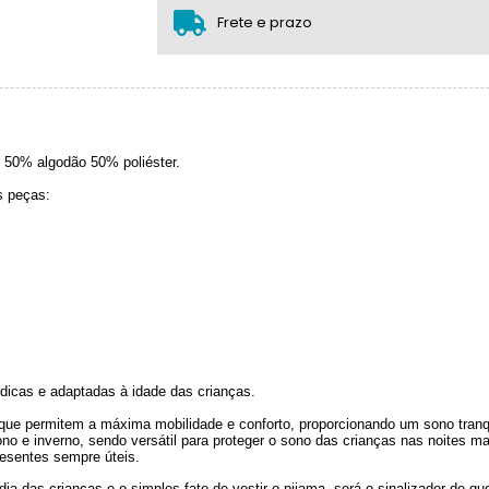
.
Frete e prazo
o 50% algodão 50% poliéster.
s peças:
dicas e adaptadas à idade das crianças.
 que permitem a máxima mobilidade e conforto, proporcionando um sono tranq
ono e inverno, sendo versátil para proteger o sono das crianças nas noites m
esentes sempre úteis.
dia das crianças e o simples fato de vestir o pijama, será o sinalizador de q