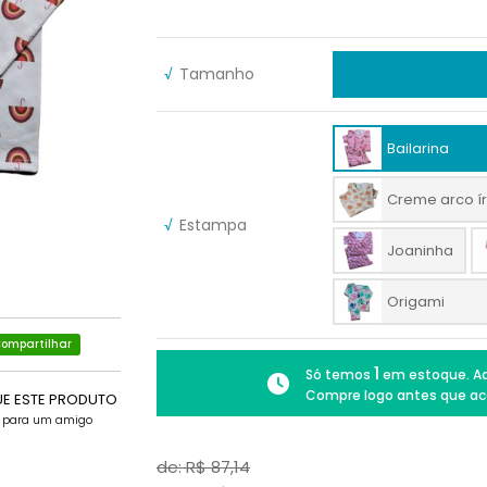
√
Tamanho
Bailarina
Creme arco ír
√
Estampa
Joaninha
Origami
ompartilhar
1
Só temos
em estoque. Ad
Compre logo antes que ac
UE ESTE PRODUTO
e para um amigo
de: R$
87,14