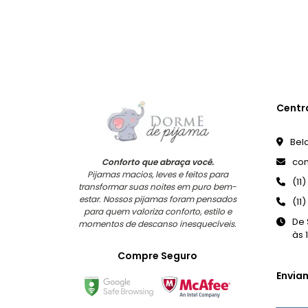
Centr
Bela
co
Conforto que abraça você.
Pijamas macios, leves e feitos para
(11
transformar suas noites em puro bem-
estar. Nossos pijamas foram pensados
(11
para quem valoriza conforto, estilo e
De 
momentos de descanso inesquecíveis.
às 
Compre Seguro
Envia