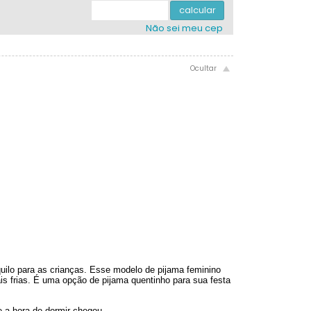
calcular
Não sei meu cep
uilo para as crianças. Esse modelo de pijama feminino
ais frias. É uma opção de pijama quentinho para sua festa
ue a hora de dormir chegou.