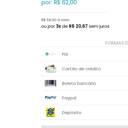
por: R$
62,00
R$ 58,90 à vista
ou por
3x
de
R$
20,67
sem juros
FORMAS 
PIX
1x sem juros de R$ 58,90
.
.
.
.
Cartão de crédito
.
.
1x sem juros de R$ 62,00
Boleto bancário
2x sem juros de R$ 31,00
.
1x sem juros de R$ 62,00
.
.
.
.
Paypal
.
.
1x sem juros de R$ 62,00
Depósito
2x sem juros de R$ 31,00
.
1x sem juros de R$ 58,90
.
.
.
.
.