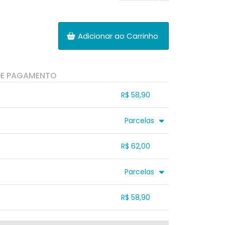
Adicionar ao Carrinho
DE PAGAMENTO
R$ 58,90
.
.
.
.
Parcelas
.
3x sem juros de R$ 20,67
.
.
.
.
R$ 62,00
.
.
.
.
.
.
.
.
Parcelas
.
3x sem juros de R$ 20,67
.
.
.
.
R$ 58,90
.
.
.
.
.
.
.
.
.