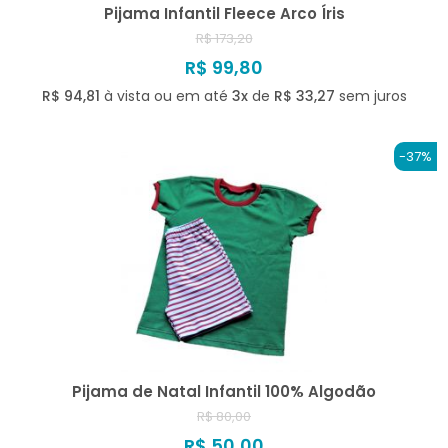
Pijama Infantil Fleece Arco Íris
R$ 173,20
R$ 99,80
R$ 94,81
à vista ou em até
3x
de
R$ 33,27
sem juros
-37%
Pijama de Natal Infantil 100% Algodão
R$ 80,00
R$ 50,00