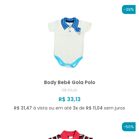
-39%
Body Bebê Gola Polo
R$ 55,21
R$ 33,13
R$ 31,47
à vista ou em até
3x
de
R$ 11,04
sem juros
-50%