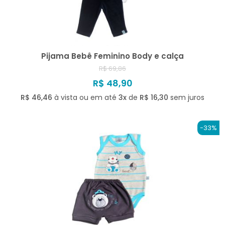
Pijama Bebê Feminino Body e calça
R$ 69,86
R$ 48,90
R$ 46,46
à vista ou em até
3x
de
R$ 16,30
sem juros
-33%