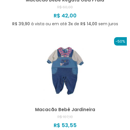
R$ 60,00
R$ 42,00
R$ 39,90
à vista ou em até
3x
de
R$ 14,00
sem juros
-50%
Macacão Bebê Jardineira
R$ 107,10
R$ 53,55