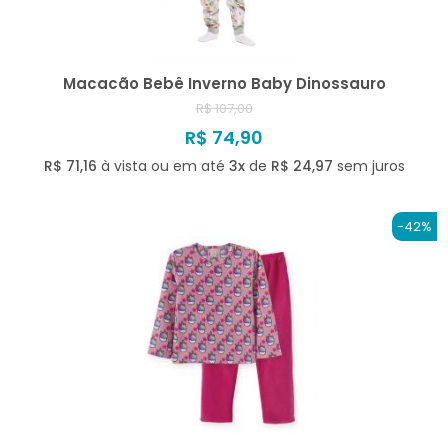
Macacão Bebê Inverno Baby Dinossauro
R$ 107,00
R$ 74,90
R$ 71,16
à vista ou em até
3x
de
R$ 24,97
sem juros
-42%