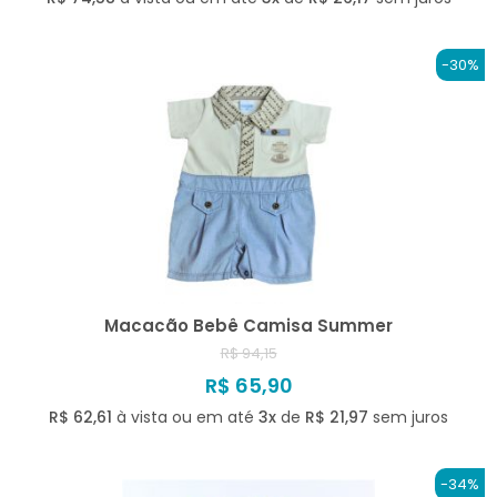
-30%
Macacão Bebê Camisa Summer
R$ 94,15
R$ 65,90
R$ 62,61
à vista ou em até
3x
de
R$ 21,97
sem juros
-34%