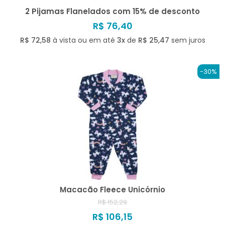
2 Pijamas Flanelados com 15% de desconto
R$ 76,40
R$ 72,58
à vista ou em até
3x
de
R$ 25,47
sem juros
-30%
Macacão Fleece Unicórnio
R$ 152,29
R$ 106,15