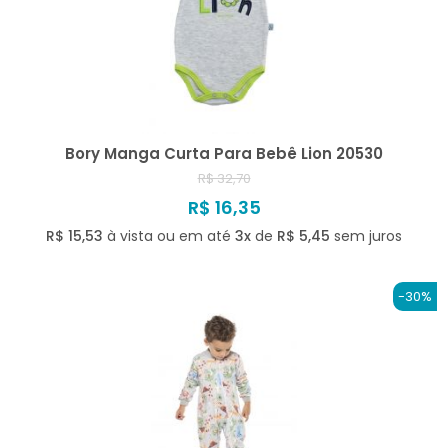
Bory Manga Curta Para Bebê Lion 20530
R$ 32,70
R$ 16,35
R$ 15,53
à vista ou em até
3x
de
R$ 5,45
sem juros
-30%