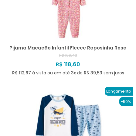
A - Z
Pijama Macacão Infantil Fleece Raposinha Rosa
R$ 169,43
R$ 118,60
R$ 112,67
à vista ou em até
3x
de
R$ 39,53
sem juros
Lançamento
-50%