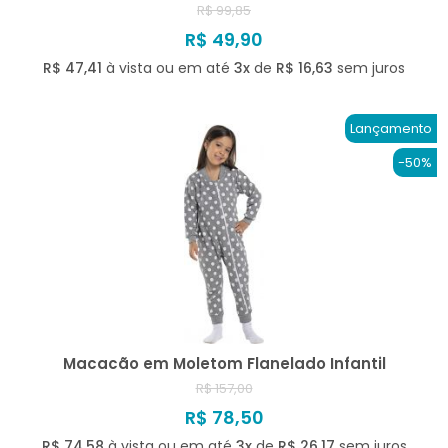
R$ 99,85
R$ 49,90
R$ 47,41
à vista ou em até
3x
de
R$ 16,63
sem juros
Lançamento
-50%
Macacão em Moletom Flanelado Infantil
R$ 157,00
R$ 78,50
R$ 74,58
à vista ou em até
3x
de
R$ 26,17
sem juros