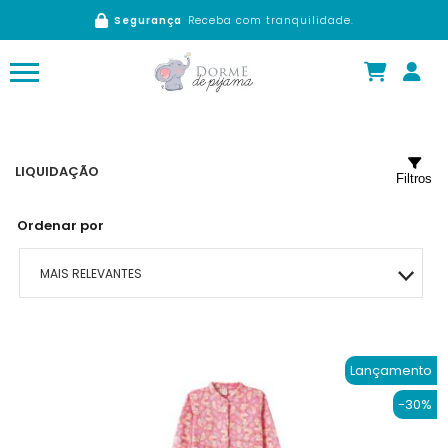
Segurança
Receba com tranquilidade.
LIQUIDAÇÃO
Filtros
Ordenar por
MAIS RELEVANTES
MAIS VENDIDOS
Lançamento
MENOR PREÇO
-30%
MAIOR PREÇO