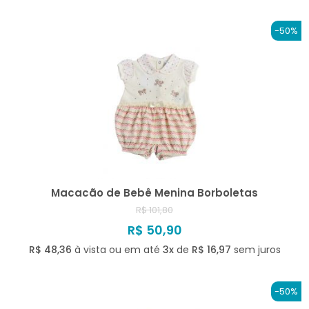
-50%
Macacão de Bebê Menina Borboletas
R$ 101,80
R$ 50,90
R$ 48,36
à vista ou em até
3x
de
R$ 16,97
sem juros
-50%