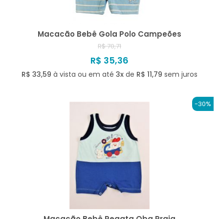
Macacão Bebê Gola Polo Campeões
R$ 70,71
R$ 35,36
R$ 33,59
à vista ou em até
3x
de
R$ 11,79
sem juros
-30%
Macacão Bebê Regata Oba Praia