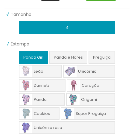
√
Tamanho
4
√
Estampa
Panda Girl
Panda e Flores
Preguiça
Leão
Unicórnio
Dunnets
Coração
Panda
Origami
Cookies
Super Preguiça
Unicórnio rosa