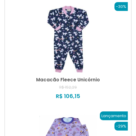
-30%
Macacão Fleece Unicórnio
R$ 152,29
R$ 106,15
Lançamento
-29%