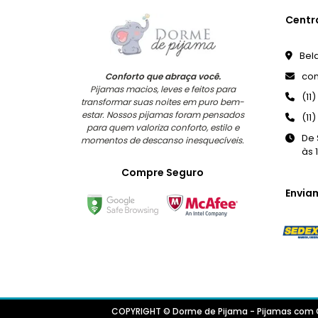
Centr
Bela
co
Conforto que abraça você.
Pijamas macios, leves e feitos para
(11
transformar suas noites em puro bem-
estar. Nossos pijamas foram pensados
(11
para quem valoriza conforto, estilo e
De 
momentos de descanso inesquecíveis.
às 
Compre Seguro
Envia
COPYRIGHT © Dorme de Pijama - Pijamas com C