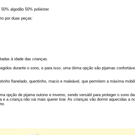
o 50% algodão 50% poliéster.
sto por duas peças:
tadas à idade das crianças.
gidos durante o sono, e para isso, uma ótima opção são pijamas confortávei
etinho flanelado, quentinho, macio e maleável, que permitem a máxima mobili
ma opção de pijama outono e inverno, sendo versátil para proteger o sono das 
a e a criança não vai mais querer tirar. As crianças vão dormir aquecidas a 
no.