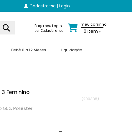
Cadastre-se | Login
meu carrinho
Faça seu Login
0
Item
ou Cadastre-se
Bebê 0 a 12 Meses
Liquidação
 3 Feminino
(200338)
 50% Poliéster