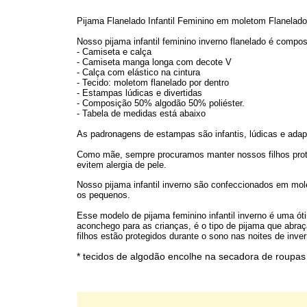
Pijama Flanelado Infantil Feminino em moletom Flanelad
Nosso pijama infantil feminino inverno flanelado é compo
- Camiseta e calça
- Camiseta manga longa com decote V
- Calça com elástico na cintura
- Tecido: moletom flanelado por dentro
- Estampas lúdicas e divertidas
- Composição 50% algodão 50% poliéster.
- Tabela de medidas está abaixo
As padronagens de estampas são infantis, lúdicas e adap
Como mãe, sempre procuramos manter nossos filhos prote
evitem alergia de pele.
Nosso pijama infantil inverno são confeccionados em mol
os pequenos.
Esse modelo de pijama feminino infantil inverno é uma óti
aconchego para as crianças, é o tipo de pijama que abraç
filhos estão protegidos durante o sono nas noites de inver
* tecidos de algodão encolhe na secadora de roupas