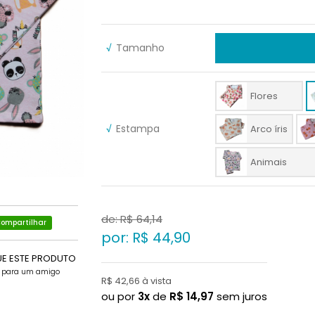
√
Tamanho
Flores
√
Estampa
Arco íris
Animais
de: R$
64,14
ompartilhar
por: R$
44,90
UE ESTE PRODUTO
e para um amigo
R$ 42,66 à vista
ou por
3x
de
R$
14,97
sem juros