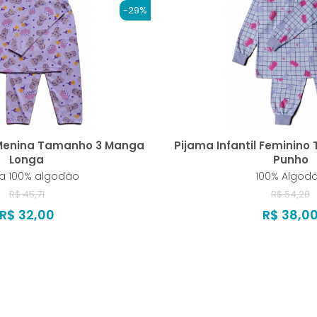
-29%
l Menina Tamanho 3 Manga
Pijama Infantil Feminin
Longa
Punho
a 100% algodão
100% Algod
R$ 45,71
R$ 54,28
R$ 32,00
R$ 38,0