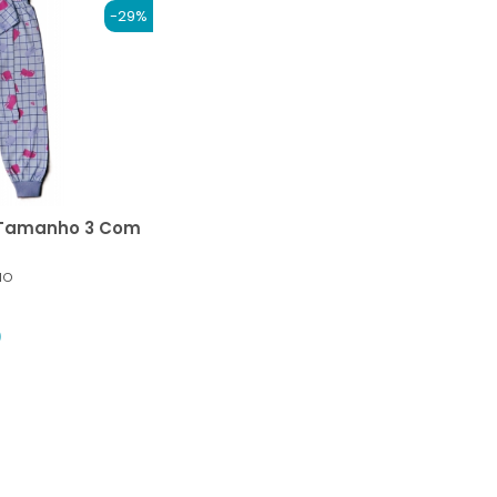
-29%
o Tamanho 3 Com
ão
0