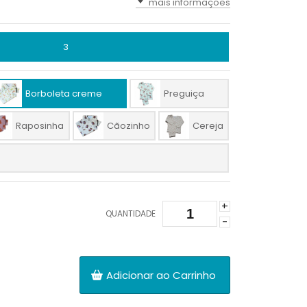
mais informações
3
Borboleta creme
Preguiça
Raposinha
Cãozinho
Cereja
+
QUANTIDADE
-
Adicionar ao Carrinho