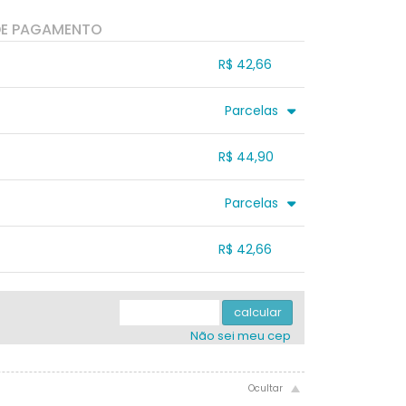
DE PAGAMENTO
R$ 42,66
.
.
.
.
Parcelas
.
3x sem juros de R$ 14,97
.
.
.
.
R$ 44,90
.
.
.
.
.
.
.
.
Parcelas
.
3x sem juros de R$ 14,97
.
.
.
.
R$ 42,66
.
.
.
.
.
.
.
.
.
calcular
Não sei meu cep