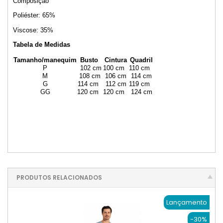
Composição
Poliéster: 65%
Viscose: 35%
Tabela de Medidas
Tamanho/manequim
Busto
Cintura
Quadril
P
102 cm
100 cm
110 cm
M
108 cm
106 cm
114 cm
G
114 cm
112 cm
119 cm
GG
120 cm
120 cm
124 cm
PRODUTOS RELACIONADOS
Lançamento
-30%