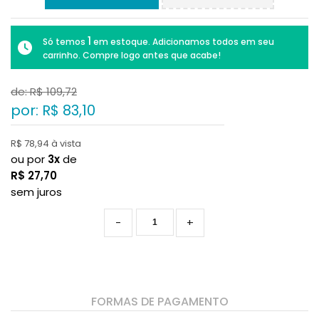
1
Só temos
em estoque. Adicionamos todos em seu
carrinho. Compre logo antes que acabe!
de: R$
109,72
por: R$
83,10
R$ 78,94 à vista
ou por
3x
de
R$
27,70
sem juros
-
+
FORMAS DE PAGAMENTO