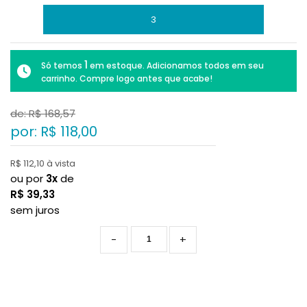
3
1
Só temos
em estoque. Adicionamos todos em seu
carrinho. Compre logo antes que acabe!
de: R$
168,57
por: R$
118,00
R$ 112,10 à vista
ou por
3x
de
R$
39,33
sem juros
-
+