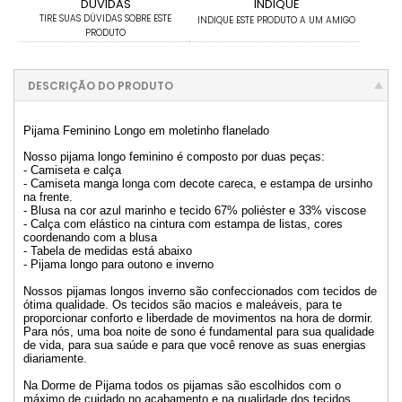
DÚVIDAS
INDIQUE
TIRE SUAS DÚVIDAS SOBRE ESTE
INDIQUE ESTE PRODUTO A UM AMIGO
PRODUTO
DESCRIÇÃO DO PRODUTO
Pijama Feminino Longo em moletinho flanelado
Nosso pijama longo feminino é composto por duas peças:
- Camiseta e calça
- Camiseta manga longa com decote careca, e estampa de ursinho
na frente.
- Blusa na cor azul marinho e tecido 67% poliéster e 33% viscose
- Calça com elástico na cintura com estampa de listas, cores
coordenando com a blusa
- Tabela de medidas está abaixo
- Pijama longo para outono e inverno
Nossos pijamas longos inverno são confeccionados com tecidos de
ótima qualidade. Os tecidos são macios e maleáveis, para te
proporcionar conforto e liberdade de movimentos na hora de dormir.
Para nós, uma boa noite de sono é fundamental para sua qualidade
de vida, para sua saúde e para que você renove as suas energias
diariamente.
Na Dorme de Pijama todos os pijamas são escolhidos com o
máximo de cuidado no acabamento e na qualidade dos tecidos.