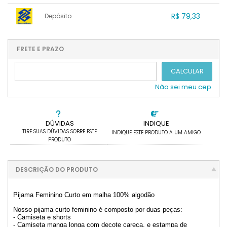
1x sem juros de R$ 83,50
.
.
.
R$ 79,33
.
Depósito
.
.
2x sem juros de R$ 41,75
.
.
.
3x sem juros de R$ 27,83
1x sem juros de R$ 79,33
.
.
.
.
.
.
.
.
.
.
FRETE E PRAZO
.
CALCULAR
Não sei meu cep
DÚVIDAS
INDIQUE
TIRE SUAS DÚVIDAS SOBRE ESTE
INDIQUE ESTE PRODUTO A UM AMIGO
PRODUTO
DESCRIÇÃO DO PRODUTO
Pijama Feminino Curto em malha 100% algodão
Nosso pijama curto feminino é composto por duas peças:
- Camiseta e shorts
- Camiseta manga longa com decote careca, e estampa de