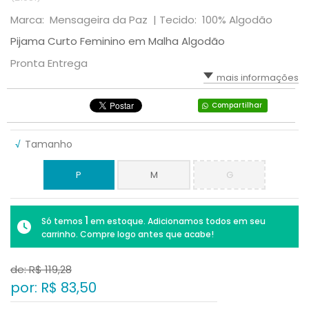
Marca: Mensageira da Paz |
Tecido: 100% Algodão
Pijama Curto Feminino em Malha Algodão
Pronta Entrega
mais informações
Compartilhar
√
Tamanho
P
M
G
1
Só temos
em estoque. Adicionamos todos em seu
carrinho. Compre logo antes que acabe!
de: R$
119,28
por: R$
83,50