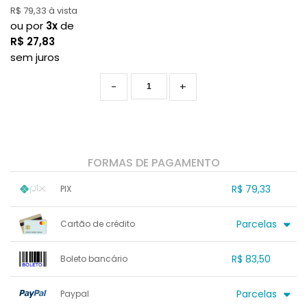
R$ 79,33 à vista
ou por
3x
de
R$
27,83
sem juros
-
+
FORMAS DE PAGAMENTO
R$ 79,33
PIX
1x sem juros de R$ 79,33
.
.
.
.
Parcelas
Cartão de crédito
.
.
.
.
.
.
.
1x sem juros de R$ 83,50
.
.
.
R$ 83,50
.
Boleto bancário
.
.
2x sem juros de R$ 41,75
.
.
.
3x sem juros de R$ 27,83
1x sem juros de R$ 83,50
.
.
.
.
Parcelas
Paypal
.
.
.
.
.
.
.