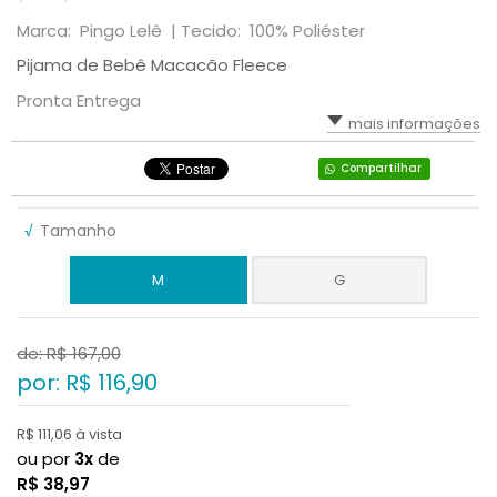
Marca: Pingo Lelê |
Tecido: 100% Poliéster
Pijama de Bebê Macacão Fleece
Pronta Entrega
mais informações
Compartilhar
√
Tamanho
M
G
de: R$
167,00
por: R$
116,90
R$ 111,06 à vista
ou por
3x
de
R$
38,97