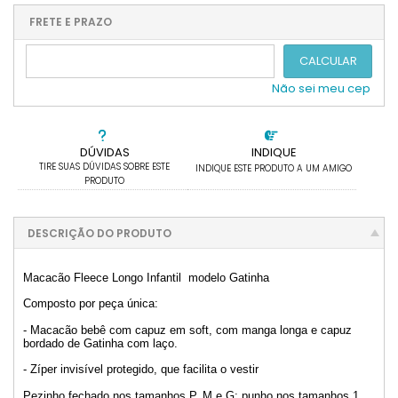
.
.
.
.
.
.
.
.
.
FRETE E PRAZO
.
CALCULAR
Não sei meu cep
DÚVIDAS
INDIQUE
TIRE SUAS DÚVIDAS SOBRE ESTE
INDIQUE ESTE PRODUTO A UM AMIGO
PRODUTO
DESCRIÇÃO DO PRODUTO
Macacão Fleece Longo Infantil modelo Gatinha
Composto por peça única:
- Macacão bebê com capuz em soft, com manga longa e capuz
bordado de Gatinha com laço.
- Zíper invisível protegido, que facilita o vestir
Pezinho fechado nos tamanhos P, M e G; punho nos tamanhos 1,