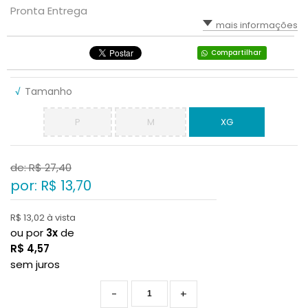
Pronta Entrega
mais informações
Compartilhar
√
Tamanho
P
M
XG
de: R$
27,40
por: R$
13,70
R$ 13,02 à vista
ou por
3x
de
R$
4,57
sem juros
-
+